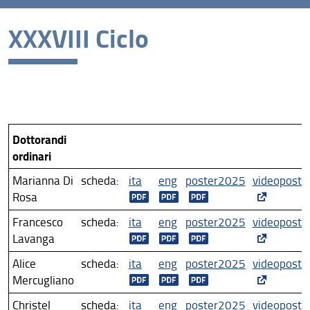
XXXVIII Ciclo
XLI Ciclo
XL ciclo
XXXIX Ciclo
XXXVIII Ciclo
Dottorandi
XXXVII ciclo
ordinari
XXXVI ciclo
Marianna Di
scheda:
ita
eng
poster2025
videopost
Rosa
XXXV ciclo
Francesco
scheda:
ita
eng
poster2025
videopost
XXXIV ciclo
Lavanga
XXXIII ciclo
Alice
scheda:
ita
eng
poster2025
videopost
Mercugliano
XXXII ciclo
Christel
scheda:
ita
eng
poster2025
videopost