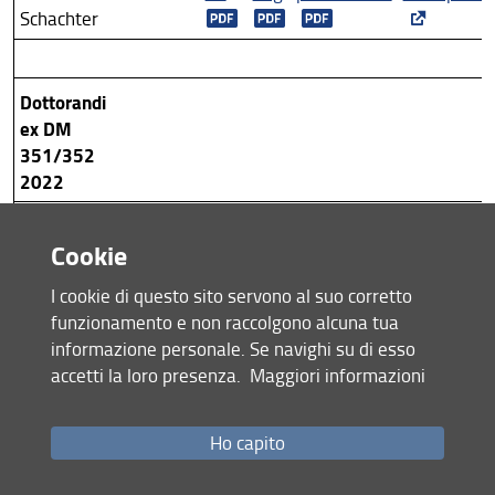
XXXI ciclo
Schachter
XXX ciclo
Dottorandi
XXIX ciclo
ex DM
XXVIII ciclo
351/352
2022
XXVII ciclo
Christian
scheda:
ita
eng
poster2025
videopost
XXVI ciclo
Distefano
Cookie
Luca
scheda:
ita
eng
poster2025
videopost
XXV ciclo
I cookie di questo sito servono al suo corretto
Grisolini
funzionamento e non raccolgono alcuna tua
informazione personale. Se navighi su di esso
Elena
scheda:
ita
eng
poster2025
videopost
accetti la loro presenza.
Maggiori informazioni
Serritella
Ho capito
Dottorandi
Industriali