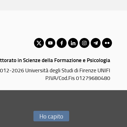
ttorato in Scienze della Formazione e Psicologia
012-2026 Università degli Studi di Firenze UNIFI
P.IVA/Cod.Fis 01279680480
Via Laura, 48 - 50121 Firenze (FI)
Tel.
+39 055 2756101
PEC:
forlilpsi(AT)pec.unifi.it
Ho capito
Redazione Web