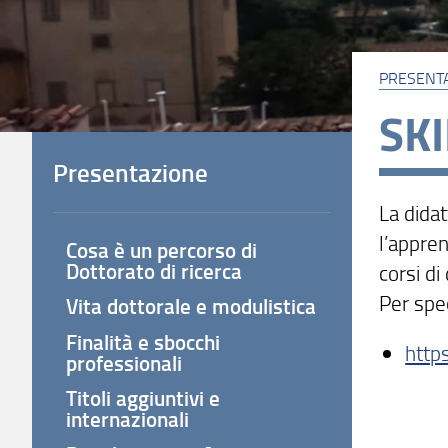
PRESENT
SKI
Presentazione
La dida
l’appren
Cosa è un percorso di
Dottorato di ricerca
corsi di
Per spe
Vita dottorale e modulistica
Finalità e sbocchi
http
professionali
Titoli aggiuntivi e
internazionali