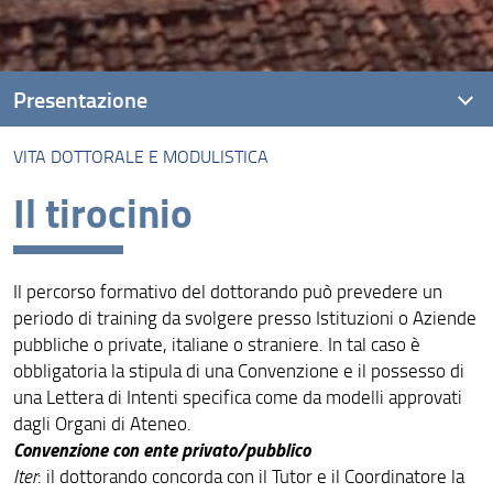
Presentazione
VITA DOTTORALE E MODULISTICA
Cosa è un percorso di Dottorato di ricerca
Il tirocinio
Vita dottorale e modulistica
Finalità e sbocchi professionali
Il percorso formativo del dottorando può prevedere un
Titoli aggiuntivi e internazionali
periodo di training da svolgere presso Istituzioni o Aziende
pubbliche o private, italiane o straniere. In tal caso è
Regolamenti e Ammissione
obbligatoria la stipula di una Convenzione e il possesso di
Assicurazione della qualità
una Lettera di Intenti specifica come da modelli approvati
dagli Organi di Ateneo.
Piano offerta formativa dottorato
Convenzione con ente privato/pubblico
Iter
: il dottorando concorda con il Tutor e il Coordinatore la
IUSSAF