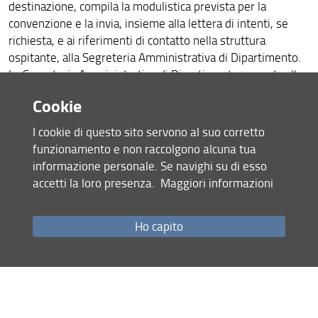
destinazione, compila la modulistica prevista per la
convenzione e la invia, insieme alla lettera di intenti, se
Contatti
richiesta, e ai riferimenti di contatto nella struttura
Documentazione istituzionale
ospitante, alla Segreteria Amministrativa di Dipartimento.
La Segreteria Amministrativa di Dipartimento procede alla
raccolta delle firme necessarie, all’apposizione delle
Cookie
marche da bollo, al protocollo, alla trasmissione all’Ufficio
Dottorato e all’invio alla struttura ospitante e al dottorando
I cookie di questo sito servono al suo corretto
della documentazione finalizzata.
funzionamento e non raccolgono alcuna tua
Convenzione per periodo di studio all’estero
informazione personale. Se navighi su di esso
Iter
: il dottorando concorda con il Tutor e il Coordinatore la
accetti la loro presenza.
Maggiori informazioni
destinazione, compila la modulistica prevista per la
convenzione e la invia, insieme alla lettera di intenti, se
Ho capito
richiesta, e ai riferimenti di contatto nella struttura
ospitante, alla Segreteria Amministrativa di Dipartimento.
La Segreteria Amministrativa di Dipartimento procede alla
raccolta delle firme necessarie, all’apposizione delle
marche da bollo, al protocollo, alla trasmissione all’Ufficio
Dottorato e all’invio alla struttura ospitante e al dottorando