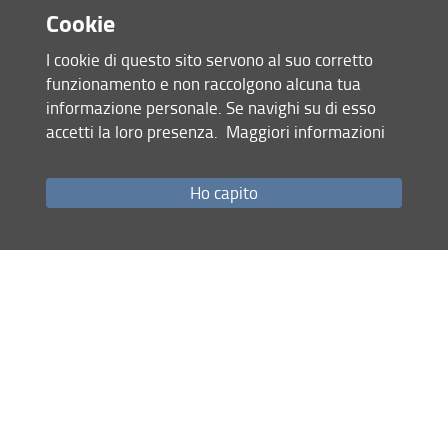
Collegio XXXV Ciclo
Cookie
Collegio XXXV Ciclo
I cookie di questo sito servono al suo corretto
funzionamento e non raccolgono alcuna tua
informazione personale. Se navighi su di esso
accetti la loro presenza.
Maggiori informazioni
Mappa del sito
Ho capito
RSS feed
Privacy
Note Legali
Accessibilità e usabilità
Monitoraggio
Area personale